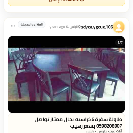
المنزل والحديقة
sdyca.ygcux.106
نابلس
•
6 years ago
1/
7
طاولة سفرة 6كراسيه بحال ممتاز تواصل
0598208907 بسعر رهيب
أثاث غرف جلوس • نابلس