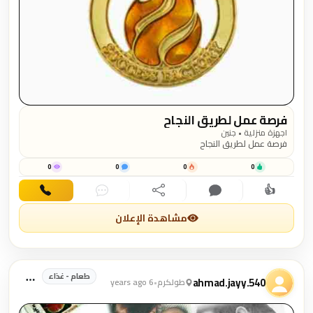
فرصة عمل لطريق النجاح
اجهزة منزلية • جنين
فرصة عمل لطريق النجاح
0
0
0
0
👍
اهتمام
تعليق
مشاركة
دردشة
اتصال
مشاهدة الإعلان
طعام - غذاء
ahmad.jayy.540
طولكرم
•
6 years ago