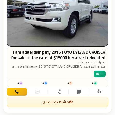
I am advertising my 2016 TOYOTA LAND CRUISER
for sale at the rate of $15000 because i relocated
to another country, the car is in good and
سيارات للبيع • بيت لحم
I am advertising my 2016 TOYOTA LAND CRUISER for sale at the rate
excellent condition, contact me for more pictures
of $15000 because i relocated to another country, the car is in good
and the car...
١٥٬٠٠٠
and excellent condition, contact me for more pictures and the car
buying procedures Email :
andrewbill1994@gmail.com
0
0
0
0
👍
اهتمام
تعليق
مشاركة
دردشة
اتصال
مشاهدة الإعلان