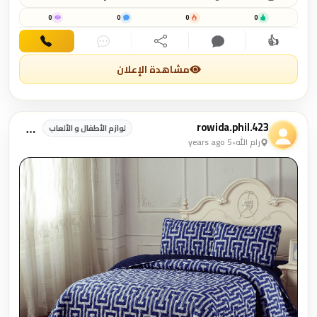
لتقديم الإستشارات والجلسات النفسية وبرامج تعديل السلوك وحل
المشكلات لدا الباحثين عن أسهل وأسرع الطرق في العلاج النفسي. حمل
0
0
0
0
التطبيق الأن وإستمتع بتجربة فريدة من نوعها إن كنت تريد العلاج أو
👍
الإرشاد النفسي والتربوي.. وذلك عبر وسائل تواصل متعددة ( نصية/
اهتمام
تعليق
مشاركة
دردشة
اتصال
صوتيه/ مكالمة/ فيديو ) وبأسعار مغرية تناسب الجميع.
https://almorshedapp.com/
مشاهدة الإعلان
rowida.phil.423
لوازم الأطفال و الألعاب
رام الله
•
5 years ago