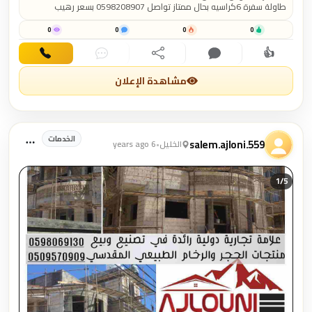
طاولة سفرة 6كراسيه بحال ممتاز تواصل 0598208907 بسعر رهيب
0
0
0
0
👍
اهتمام
تعليق
مشاركة
دردشة
اتصال
مشاهدة الإعلان
الخدمات
salem.ajloni.559
الخليل
•
6 years ago
1/
5