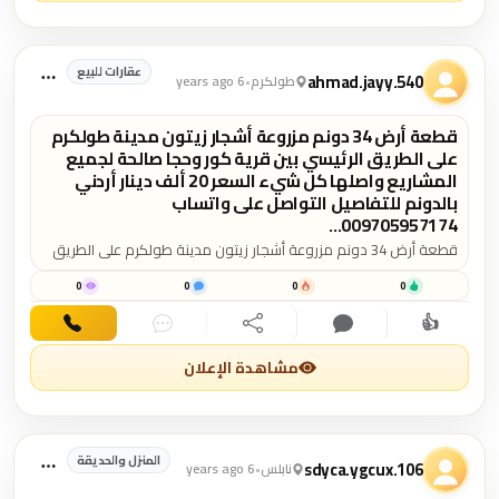
عقارات للبيع
ahmad.jayy.540
طولكرم
•
6 years ago
قطعة أرض 34 دونم مزروعة أشجار زيتون مدينة طولكرم
على الطريق الرئيسي بين قرية كور وحجا صالحة لجميع
المشاريع واصلها كل شيء السعر 20 ألف دينار أردني
بالدونم للتفاصيل التواصل على واتساب
009705957174...
قطعة أرض 34 دونم مزروعة أشجار زيتون مدينة طولكرم على الطريق
الرئيسي بين قرية كور وحجا صالحة لجميع المشاريع واصلها كل شيء
السعر 20 ألف دينار أردني بالدونم للتفاصيل التواصل على واتساب
0
0
0
0
00970595717427
👍
اهتمام
تعليق
مشاركة
دردشة
اتصال
مشاهدة الإعلان
المنزل والحديقة
sdyca.ygcux.106
نابلس
•
6 years ago