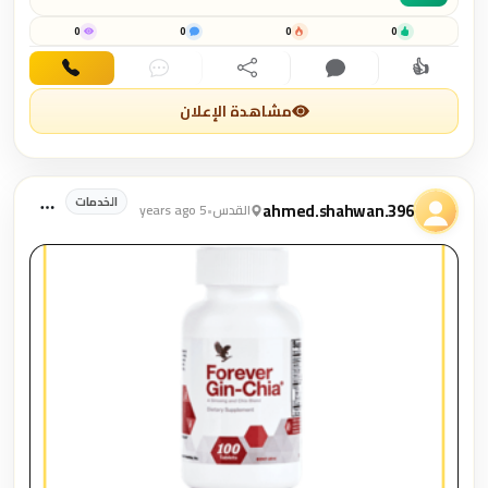
0
0
0
0
👍
اهتمام
تعليق
مشاركة
دردشة
اتصال
مشاهدة الإعلان
الخدمات
ahmed.shahwan.396
القدس
•
5 years ago