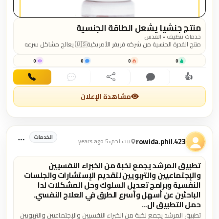
منتج جنشيا يشعل الطاقة الجنسية
خدمات تنظيف • القدس
منتج القدرة الجنسية من شركه فريفر الأمريكية🇺🇸 يعالج مشاكل سرعه
القذف✅ يعالج مشاكل ضعف الانتصاب✅ المنتج يزيد من حجم العضو
الذكري✅ مصنوع من عناصر طبيعية ١٠٠%✅ مناسب لكبار السن ومرضى
0
0
0
0
الضغط والسكر✅ مصرح من وزاره الصحة✅ #جده التوصيل لباب البيت مجانا
👍
الدفع بعد الاستلام للطلب عبر الواتس/
https://wa.me/970592028862
اهتمام
تعليق
مشاركة
دردشة
اتصال
مشاهدة الإعلان
الخدمات
rowida.phil.423
بيت لحم
•
5 years ago
تطبيق المرشد يجمع نخبة من الخبراء النفسيين
والإجتماعيين والتربويين لتقديم الإستشارات والجلسات
النفسية وبرامج تعديل السلوك وحل المشكلات لدا
الباحثين عن أسهل وأسرع الطرق في العلاج النفسي.
حمل التطبيق ال...
تطبيق المرشد يجمع نخبة من الخبراء النفسيين والإجتماعيين والتربويين