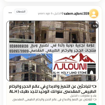
الخدمات
salem.ajloni.559
الخليل
•
6 years ago
1/
4
👈 للباحثين عن التميز والابداع في عالم الحجر والرخام
الطبيعي المقدسي عنوانك الوحيد لتجد طلبك ( AL.H
STONE ) | الحجر والرخام الطبيعي المقدسي | 🏛 ،،، ✔
بناء و مقاولات • الخليل
👈 للباحثين عن التميز والابداع في عالم الحجر والرخام الطبيعي المقدسي
دقة في الانتاج ،،، ✔ التزام دقيق في المواعيد ،،،...
عنوانك الوحيد لتجد طلبك ( AL.H STONE ) | الحجر والرخام الطبيعي