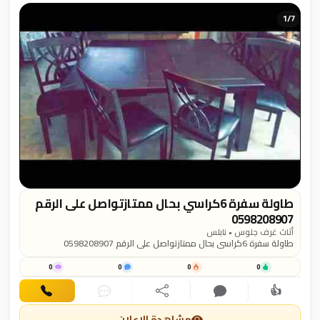
1/
7
طاولة سفرة 6كراسي بحال ممتازتواصل على الرقم
0598208907
أثاث غرف جلوس • نابلس
طاولة سفرة 6كراسي بحال ممتازتواصل على الرقم 0598208907
0
0
0
0
👍
اهتمام
تعليق
مشاركة
دردشة
اتصال
مشاهدة الإعلان