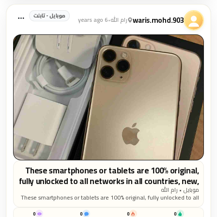
موبايل - تابلت
waris.mohd.903
رام الله
•
6 years ago
These smartphones or tablets are 100% original,
fully unlocked to all networks in all countries, new,
sealed in a new box with 1 year Warranty.
موبايل • رام الله
These smartphones or tablets are 100% original, fully unlocked to all
WhatsApp Chat: &ndash; +1(507)690-2732 ALSO
networks in all countries, new, sealed in a new box with 1 year
WE HAVE...
Warranty. WhatsApp Chat: &ndash; +1(507)690-2732 ALSO WE
0
0
0
0