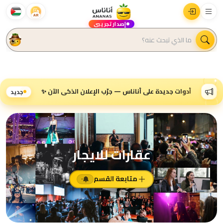
AR
إصدار تجريبي
أدوات جديدة على أناناس — جرّب الإعلان الذكي الآن ✨
جديد
عقارات للايجار
متابعة القسم
٠