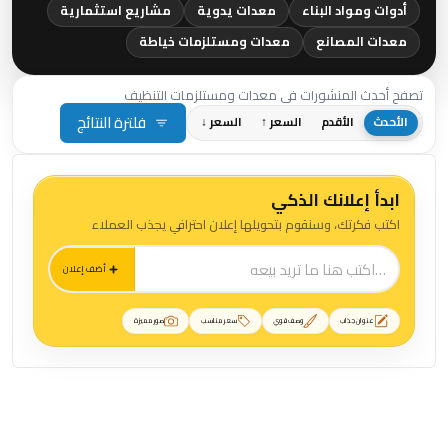
أدوات ومواد البناء
معدات يدوية
مشاريع استثمارية
معدات المصانع
معدات ومستلزمات خياطة
تصفح أحدث المنشورات في معدات ومستلزمات التنظيف
فلترة النتائج
الأحدث
الأقدم
السعر ↑
السعر ↓
ابدأ إعلانك الذكي
اكتب فكرتك، وسنقوم بتحويلها إعلان احترافي يجذب العملاء
أضف إعلان
عنوان جذاب
وصف قوي
سعر مناسب
صور مميزة
منشورات معدات ومستلزمات التنظيف